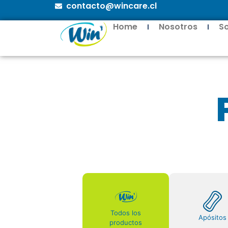
contacto@wincare.cl
Home
Nosotros
S
Todos los
Apósitos
productos