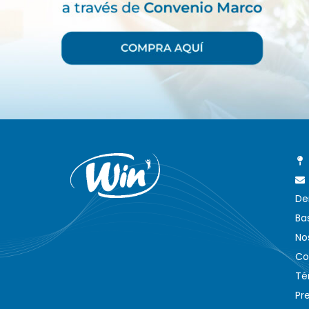
De
Ba
No
Co
Té
Pr