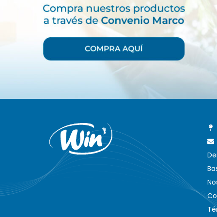
De
Ba
No
Co
Té