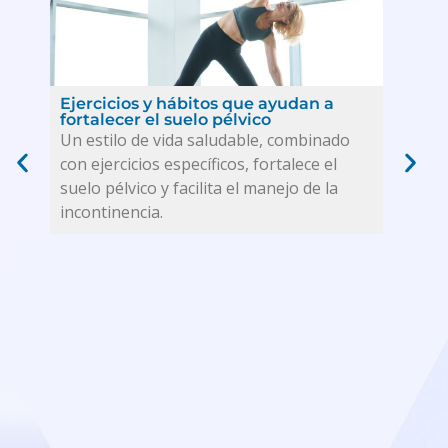
Cuid
Ejercicios y hábitos que ayudan a
irri
fortalecer el suelo pélvico
inc
Un estilo de vida saludable, combinado
Un e
con ejercicios específicos, fortalece el
con e
suelo pélvico y facilita el manejo de la
suelo
incontinencia.
inco