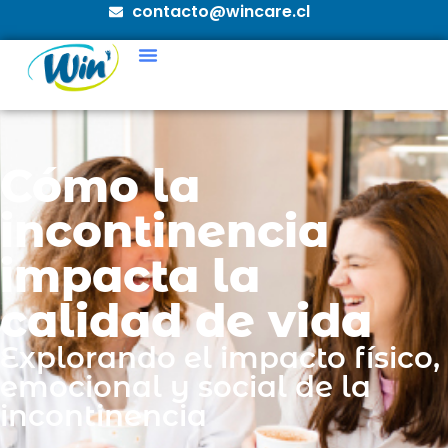
contacto@wincare.cl
Cómo la
incontinencia
impacta la
calidad de vida
Explorando el impacto físico,
emocional y social de la
incontinencia