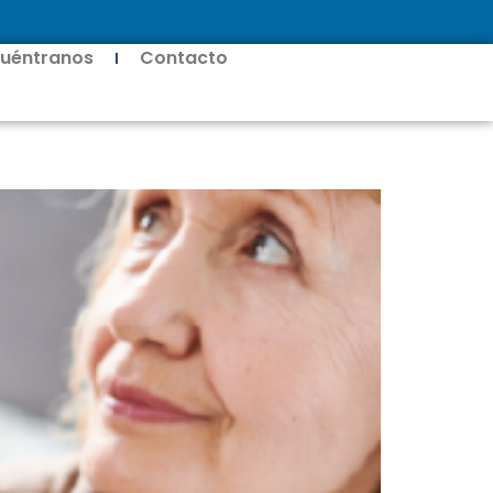
uéntranos
Contacto