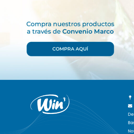
De
Ba
No