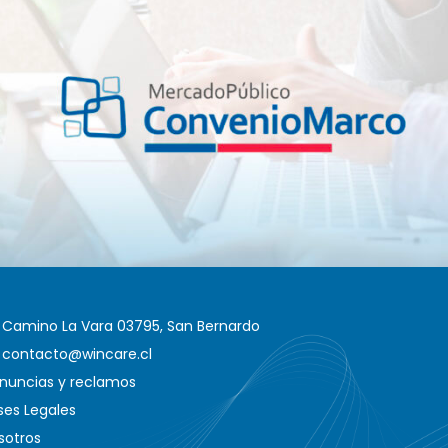
Camino La Vara 03795, San Bernardo
contacto@wincare.cl
nuncias y reclamos
ses Legales
sotros