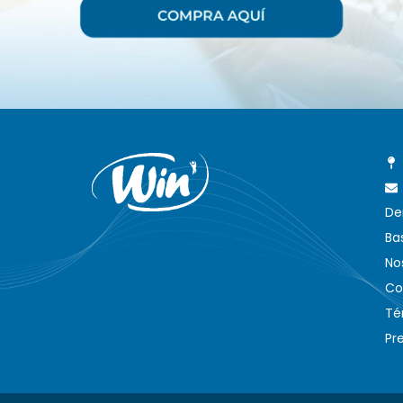
De
Ba
No
Co
Té
Pr