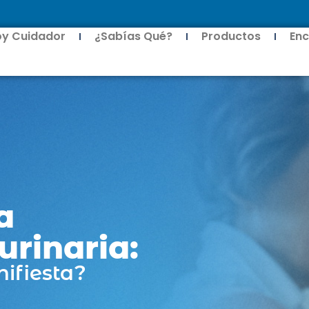
oy Cuidador
¿Sabías Qué?
Productos
Enc
a
urinaria:
ifiesta?