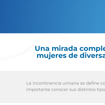
Una mirada comple
mujeres de diversa
La incontinencia urinaria se define c
importante conocer sus distintos ti