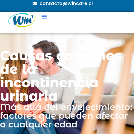
contacto@wincare.cl
Causas comunes
de la
incontinencia
urinaria
Más allá del envejecimiento:
factores que pueden afectar
a cualquier edad